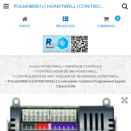
PUL6438SR/U | HONEYWELL | CONTROLADOR UNITÁRIO PROGRAMÁVEL SPYDER CLASSIC LON
0
INÍCIO
PRODUTOS
CARRINHO
Início
>
HONEYWELL
>
PAINÉIS DE CONTROLE
>
CONTROLADOR DE VAV HONEYWELL
>
CONTROLADOR DE VAV / VOLUME DE AR VARIAVEL HONEYWELL
>
PUL6438SR/U | HONEYWELL | Controlador Unitário Programável Spyder
Classic LON