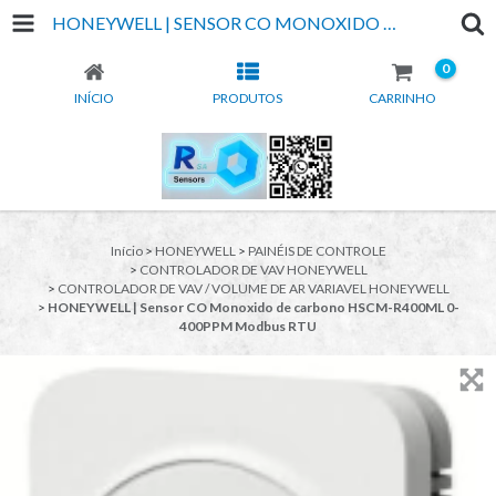
HONEYWELL | SENSOR CO MONOXIDO DE CARBONO HSCM-R400ML 0-400PPM MODBUS RTU
0
INÍCIO
PRODUTOS
CARRINHO
Início
>
HONEYWELL
>
PAINÉIS DE CONTROLE
>
CONTROLADOR DE VAV HONEYWELL
>
CONTROLADOR DE VAV / VOLUME DE AR VARIAVEL HONEYWELL
>
HONEYWELL | Sensor CO Monoxido de carbono HSCM-R400ML 0-
400PPM Modbus RTU