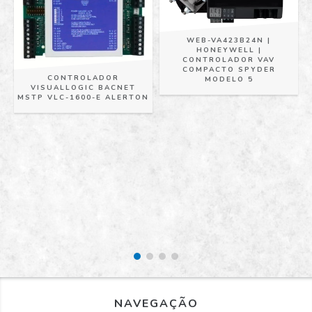
WEB-VA423B24N |
HONEYWELL |
CONTROLADOR VAV
COMPACTO SPYDER
CONTROLADOR
MODELO 5
VISUALLOGIC BACNET
MSTP VLC-1600-E ALERTON
2
M
NAVEGAÇÃO