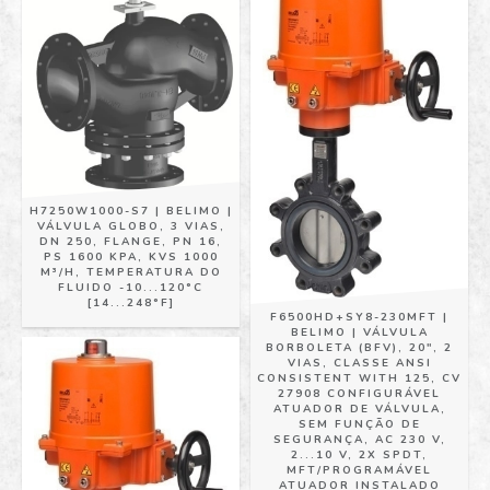
H7250W1000-S7 | BELIMO |
VÁLVULA GLOBO, 3 VIAS,
DN 250, FLANGE, PN 16,
PS 1600 KPA, KVS 1000
M³/H, TEMPERATURA DO
FLUIDO -10...120°C
[14...248°F]
F6500HD+SY8-230MFT |
BELIMO | VÁLVULA
BORBOLETA (BFV), 20", 2
VIAS, CLASSE ANSI
CONSISTENT WITH 125, CV
27908 CONFIGURÁVEL
ATUADOR DE VÁLVULA,
SEM FUNÇÃO DE
SEGURANÇA, AC 230 V,
2...10 V, 2X SPDT,
MFT/PROGRAMÁVEL
ATUADOR INSTALADO