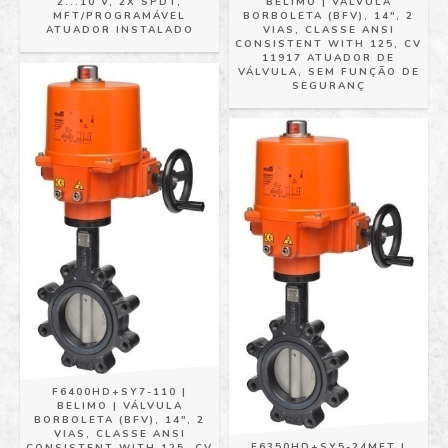
2...10 V, 2X SPDT,
BELIMO | VÁLVULA
MFT/PROGRAMÁVEL
BORBOLETA (BFV), 14", 2
ATUADOR INSTALADO
VIAS, CLASSE ANSI
CONSISTENT WITH 125, CV
11917 ATUADOR DE
VÁLVULA, SEM FUNÇÃO DE
SEGURANÇ
F6400HD+SY7-110 |
BELIMO | VÁLVULA
BORBOLETA (BFV), 14", 2
VIAS, CLASSE ANSI
F6350HD+SY5-24MFT |