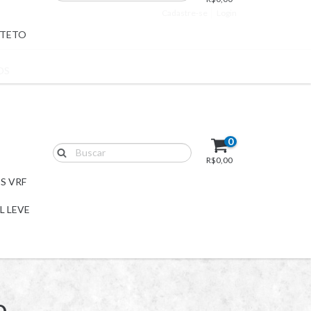
Cadastre-se
Login
 TETO
OS
0
R$0,00
S VRF
L LEVE