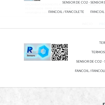
SENSOR DE CO2 - SENSOR
ORÇAMENTOS SOMENTE ATRAVÉS DO EMAIL
contato@rsa-se
01120316658 - PABX: 01120316658
FANCOIL / FANCOLETE
FANCOIL
contato@rsa-sensors.com.br
INÍCIO
PR
TER
TERMOS
SENSOR DE CO2 -
FANCOIL / FANCO