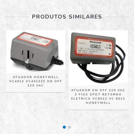
PRODUTOS SIMILARES
ATUADOR HONEYWELL
VC4013 VC4013ZZ ON OFF
220 VAC
ATUADOR ON OFF 220 VAC
3 FIOS SPDT RETORNO
ELETRICO VC6013 VC 6013
E
HONEYWELL
-