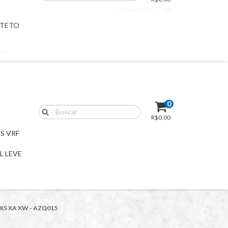
Cadastre-se
Login
 TETO
OS
0
R$0,00
S VRF
L LEVE
X XS XA XW - AZQ015