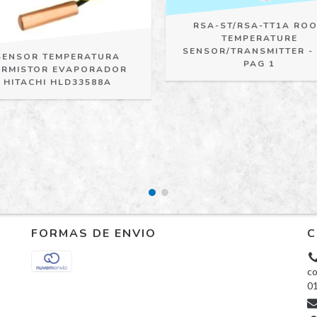
RSA-ST/RSA-TT1A RO
TEMPERATURE
SENSOR/TRANSMITTER -
SENSOR TEMPERATURA
PAG 1
ERMISTOR EVAPORADOR
HITACHI HLD33588A
FORMAS DE ENVIO
C
co
0