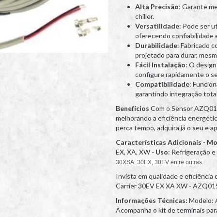
Alta Precisão
: Garante m
chiller.
Versatilidade
: Pode ser ut
oferecendo confiabilidade 
Durabilidade
: Fabricado c
projetado para durar, mes
Fácil Instalação
: O design
configure rapidamente o s
Compatibilidade
: Funcion
garantindo integração total
Benefícios
Com o Sensor AZQ015, 
melhorando a eficiência energéti
perca tempo, adquira já o seu e 
Características Adicionais
-
Mo
EX, XA, XW -
Uso
: Refrigeração e 
30XSA, 30EX, 30EV entre outras.
Invista em qualidade e eficiênci
Carrier 30EV EX XA XW - AZQ01
Informações Técnicas:
Modelo:
Acompanha o kit de terminais para 