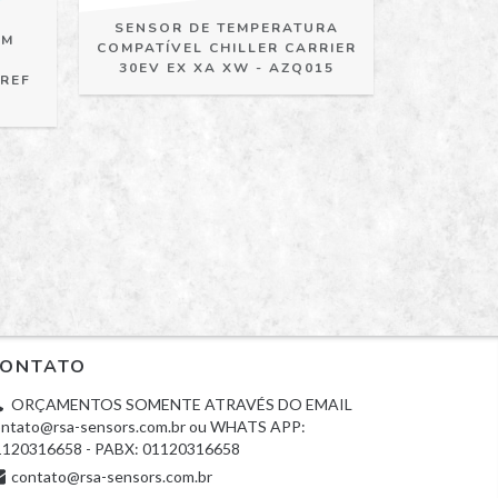
SENSOR DE TEMPERATURA
OM
RS
COMPATÍVEL CHILLER CARRIER
TEMPER
30EV EX XA XW - AZQ015
 REF
TRAN
ONTATO
ORÇAMENTOS SOMENTE ATRAVÉS DO EMAIL
ntato@rsa-sensors.com.br
ou WHATS APP:
1120316658 - PABX: 01120316658
contato@rsa-sensors.com.br