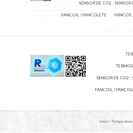
SENSOR DE CO2 - SENSOR
ORÇAMENTOS SOMENTE ATRAVÉS DO EMAIL
contato@rsa-se
01120316658 - PABX: 01120316658
FANCOIL / FANCOLETE
FANCOIL
contato@rsa-sensors.com.br
INÍCIO
PR
TER
TERMOS
SENSOR DE CO2 -
FANCOIL / FANCO
Início
>
Temperatura