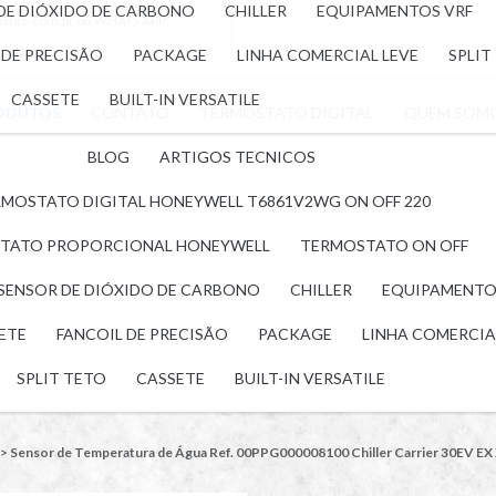
 DE DIÓXIDO DE CARBONO
CHILLER
EQUIPAMENTOS VRF
nsors.com.br
ou WHATS APP:
 DE PRECISÃO
PACKAGE
LINHA COMERCIAL LEVE
SPLIT
CASSETE
BUILT-IN VERSATILE
ODUTOS
CONTATO
TERMOSTATO DIGITAL
QUEM SOM
BLOG
ARTIGOS TECNICOS
MOSTATO DIGITAL HONEYWELL T6861V2WG ON OFF 220
TATO PROPORCIONAL HONEYWELL
TERMOSTATO ON OFF
 SENSOR DE DIÓXIDO DE CARBONO
CHILLER
EQUIPAMENTO
LETE
FANCOIL DE PRECISÃO
PACKAGE
LINHA COMERCIA
SPLIT TETO
CASSETE
BUILT-IN VERSATILE
>
Sensor de Temperatura de Água Ref. 00PPG000008100 Chiller Carrier 30EV E