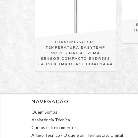
ATURA DE
00008100
0EV EX XS
015
T
TRANSMISSOR DE
TEMPERATURA EASYTEMP
TMR31 SINAL 4...20MA ,
SENSOR COMPACTO ENDRESS
HAUSER TMR31-A1FBBBAC1AAA
NAVEGAÇÃO
Quem Somos
Assistência Técnica
Cursos e Treinamentos
Artigo Técnico - O que é um Termostato Digital