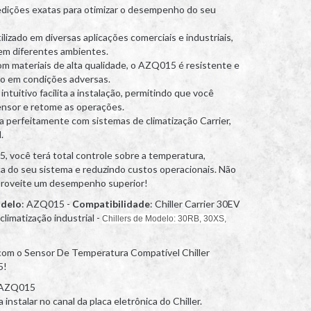
edições exatas para otimizar o desempenho do seu
ilizado em diversas aplicações comerciais e industriais,
em diferentes ambientes.
om materiais de alta qualidade, o AZQ015 é resistente e
mo em condições adversas.
 intuitivo facilita a instalação, permitindo que você
ensor e retome as operações.
a perfeitamente com sistemas de climatização Carrier,
.
você terá total controle sobre a temperatura,
ca do seu sistema e reduzindo custos operacionais. Não
aproveite um desempenho superior!
delo
: AZQ015 -
Compatibilidade
: Chiller Carrier 30EV
climatização industrial -
Chillers de Modelo: 30RB, 30XS,
a com o Sensor De Temperatura Compatível Chiller
5!
 AZQ015
instalar no canal da placa eletrônica do Chiller.