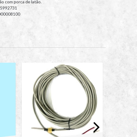
o com porca de latão.
C05992731
G000008100