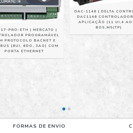
DAC-1146 | DELTA CONTR
DAC1146 CONTROLADOR
APLICAÇÃO (11 UI,4 AO
BOS,MS|TP)
17-PRO-ETH | MERCATO |
TROLADOR PROGRAMÁVEL
M PROTOCOLO BACNET E
BUS (8UI, 6DO, 3AO) COM
PORTA ETHERNET
FORMAS DE ENVIO
C