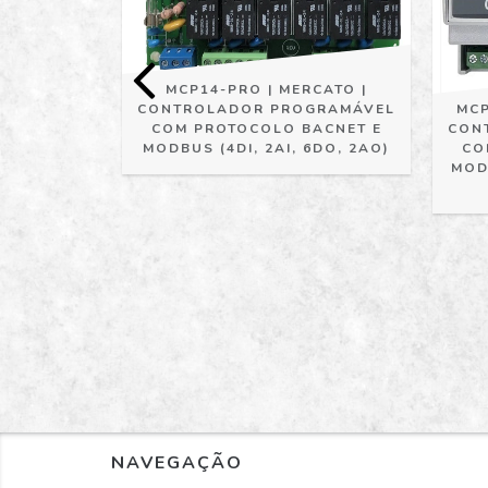
RCATO |
MCP14-PRO | MERCATO |
MCP
CONTROLADOR PROGRAMÁVEL
CON
COM PROTOCOLO BACNET E
CO
MODBUS (4DI, 2AI, 6DO, 2AO)
MOD
NAVEGAÇÃO