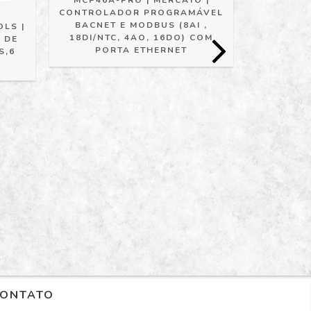
CONTROLADOR PROGRAMÁVEL
BACNET E MODBUS (8AI ,
OLS |
18DI/NTC, 4AO, 16DO) COM
 DE
PORTA ETHERNET
S,6
MCP50
CONTROL
ROTEADOR
E BACNET 
16DO) C
SK
ONTATO