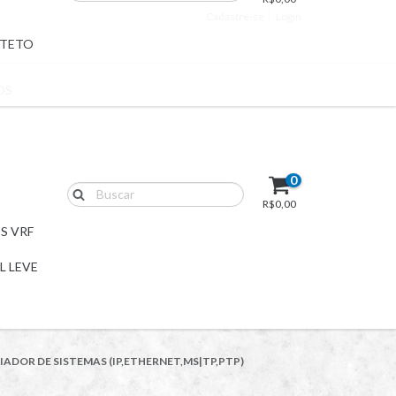
Cadastre-se
Login
 TETO
OS
0
R$0,00
S VRF
L LEVE
ADOR DE SISTEMAS (IP,ETHERNET,MS|TP,PTP)