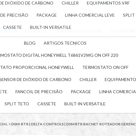
 DE DIÓXIDO DE CARBONO
CHILLER
EQUIPAMENTOS VRF
nsors.com.br
ou WHATS APP:
 DE PRECISÃO
PACKAGE
LINHA COMERCIAL LEVE
SPLIT
CASSETE
BUILT-IN VERSATILE
ODUTOS
CONTATO
TERMOSTATO DIGITAL
QUEM SOM
BLOG
ARTIGOS TECNICOS
MOSTATO DIGITAL HONEYWELL T6861V2WG ON OFF 220
TATO PROPORCIONAL HONEYWELL
TERMOSTATO ON OFF
 SENSOR DE DIÓXIDO DE CARBONO
CHILLER
EQUIPAMENTO
LETE
FANCOIL DE PRECISÃO
PACKAGE
LINHA COMERCIA
SPLIT TETO
CASSETE
BUILT-IN VERSATILE
DIAL
>
DSM-RTR | DELTA CONTROLS | DSM RTR BACNET ROTEADOR GERENCI