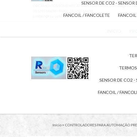
SENSOR DE CO2 - SENSOR
ORÇAMENTOS SOMENTE ATRAVÉS DO EMAIL
contato@rsa-se
01120316658 - PABX: 01120316658
FANCOIL / FANCOLETE
FANCOIL
contato@rsa-sensors.com.br
INÍCIO
PR
TER
TERMOS
SENSOR DE CO2 -
FANCOIL / FANCO
Início
>
CONTROLADORES PARA AUTOMAÇÃO PRE