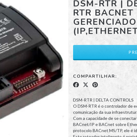
DSM-RTR | D
RTR BACNET
GERENCIADO
(IP,ETHERNET
COMPARTILHAR:
DSM-RTR | DELTA CONTROLS
O DSM-RTR é o controlador de edi
comunicação da sua infraestrutur
Com a capacidade de se conectar
BACnet/IP e BACnet sobre Ether
protocolo BACnet MS/TP, ele é id
Este roteador inteligente é proj