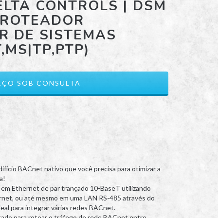
ELTA CONTROLS | DSM
 ROTEADOR
R DE SISTEMAS
,MS|TP,PTP)
fício BACnet nativo que você precisa para otimizar a
a!
 em Ethernet de par trançado 10-BaseT utilizando
net, ou até mesmo em uma LAN RS-485 através do
eal para integrar várias redes BACnet.
etado para rotear o tráfego de rede BACnet entre