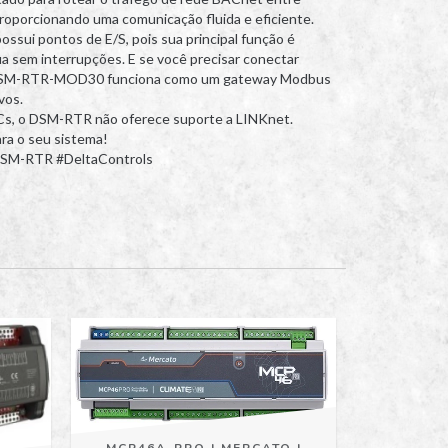
 proporcionando uma comunicação fluida e eficiente.
sui pontos de E/S, pois sua principal função é
ua sem interrupções. E se você precisar conectar
 DSM-RTR-MOD30 funciona como um gateway Modbus
vos.
Cs, o DSM-RTR não oferece suporte a LINKnet.
ara o seu sistema!
DSM-RTR #DeltaControls
MCP46A-PRO | MERCATO |