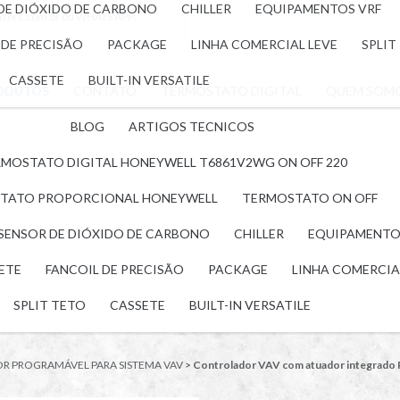
 DE DIÓXIDO DE CARBONO
CHILLER
EQUIPAMENTOS VRF
nsors.com.br
ou WHATS APP:
 DE PRECISÃO
PACKAGE
LINHA COMERCIAL LEVE
SPLIT
CASSETE
BUILT-IN VERSATILE
ODUTOS
CONTATO
TERMOSTATO DIGITAL
QUEM SOM
BLOG
ARTIGOS TECNICOS
MOSTATO DIGITAL HONEYWELL T6861V2WG ON OFF 220
TATO PROPORCIONAL HONEYWELL
TERMOSTATO ON OFF
 SENSOR DE DIÓXIDO DE CARBONO
CHILLER
EQUIPAMENTO
LETE
FANCOIL DE PRECISÃO
PACKAGE
LINHA COMERCIA
SPLIT TETO
CASSETE
BUILT-IN VERSATILE
 PROGRAMÁVEL PARA SISTEMA VAV
>
Controlador VAV com atuador integra