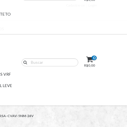
Cadastre-se
Login
 TETO
OS
0
R$0,00
S VRF
L LEVE
do RSA-CVAV-5NM-24V