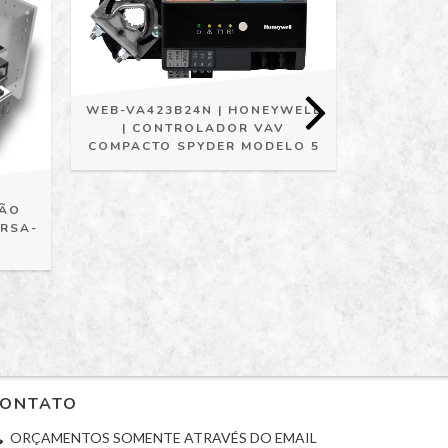
WEB-VA423B24N | HONEYWELL
CAIXA 
| CONTROLADOR VAV
VARIÁVEL
COMPACTO SPYDER MODELO 5
RSA
ÇÃO
 RSA-
ONTATO
ORÇAMENTOS SOMENTE ATRAVÉS DO EMAIL