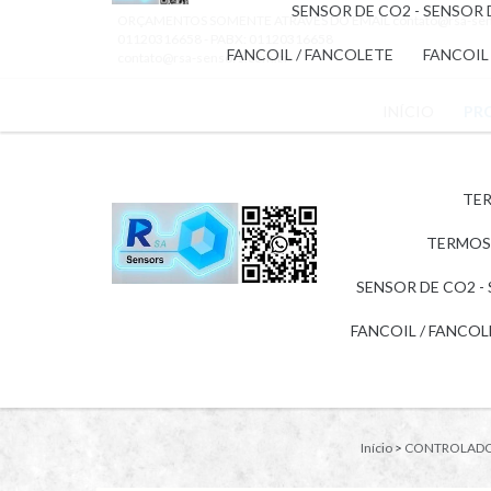
SENSOR DE CO2 - SENSOR
ORÇAMENTOS SOMENTE ATRAVÉS DO EMAIL
contato@rsa-se
01120316658 - PABX: 01120316658
FANCOIL / FANCOLETE
FANCOIL
contato@rsa-sensors.com.br
INÍCIO
PR
TER
TERMOS
SENSOR DE CO2 -
FANCOIL / FANCO
Início
>
CONTROLADOR