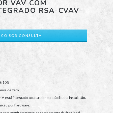
R VAV COM
TEGRADO RSA-CVAV-
 ± 10%
riva de zero.
stá integrado ao atuador para facilitar a instalação.
sição por hardware.
a para monitoramento da temperatura da área local,