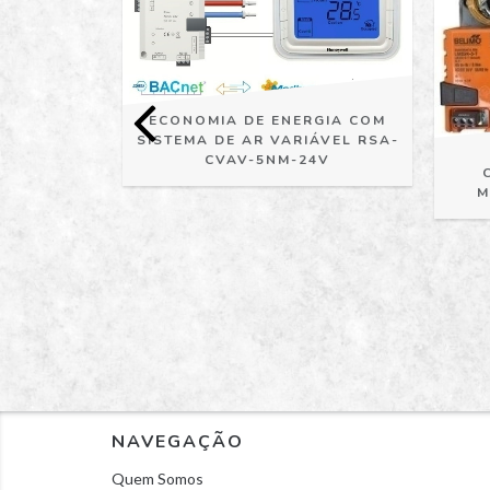
ECONOMIA DE ENERGIA COM
SISTEMA DE AR VARIÁVEL RSA-
CVAV-5NM-24V
M
GRAMÁVEL
VAV /
E VAV
IÁVEL -
-24V
NAVEGAÇÃO
Quem Somos