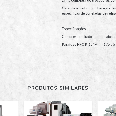
Linha completa de trocadores de 
Garante a melhor combinação de c
específicas de toneladas de refrig
Especificações
Compressor
Fluido
Faixa de 
Parafuso
HFC R-134A
175 a 5
PRODUTOS SIMILARES