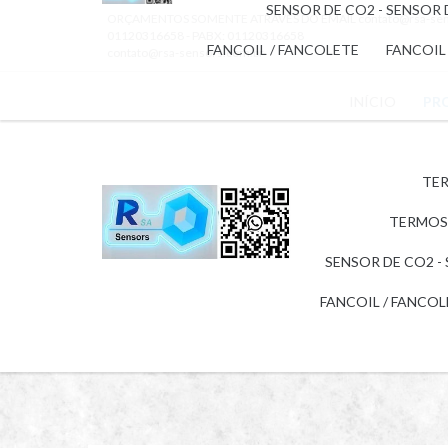
SENSOR DE CO2 - SENSOR
ORÇAMENTOS SOMENTE ATRAVÉS DO EMAIL
contato@rsa-se
01120316658 - PABX: 01120316658
FANCOIL / FANCOLETE
FANCOIL
contato@rsa-sensors.com.br
INÍCIO
PR
TER
TERMOS
SENSOR DE CO2 -
FANCOIL / FANCO