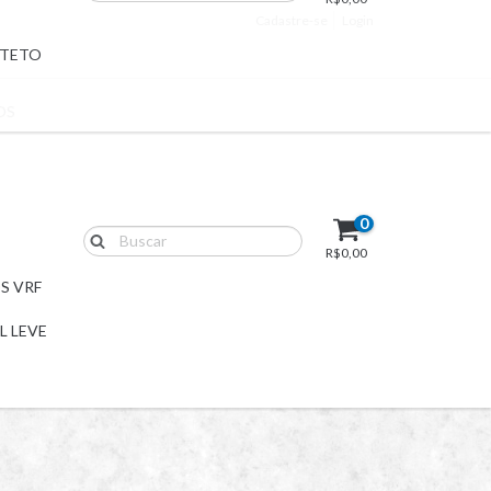
Cadastre-se
Login
 TETO
OS
0
R$0,00
S VRF
L LEVE