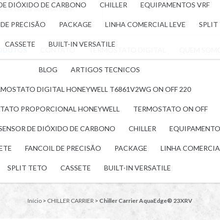
 DE DIÓXIDO DE CARBONO
CHILLER
EQUIPAMENTOS VRF
nsors.com.br
ou WHATS APP:
 DE PRECISÃO
PACKAGE
LINHA COMERCIAL LEVE
SPLIT
CASSETE
BUILT-IN VERSATILE
ODUTOS
CONTATO
TERMOSTATO DIGITAL
QUEM SOM
BLOG
ARTIGOS TECNICOS
MOSTATO DIGITAL HONEYWELL T6861V2WG ON OFF 220
TATO PROPORCIONAL HONEYWELL
TERMOSTATO ON OFF
 SENSOR DE DIÓXIDO DE CARBONO
CHILLER
EQUIPAMENTO
LETE
FANCOIL DE PRECISÃO
PACKAGE
LINHA COMERCIA
SPLIT TETO
CASSETE
BUILT-IN VERSATILE
Início
>
CHILLER CARRIER
>
Chiller Carrier AquaEdge® 23XRV