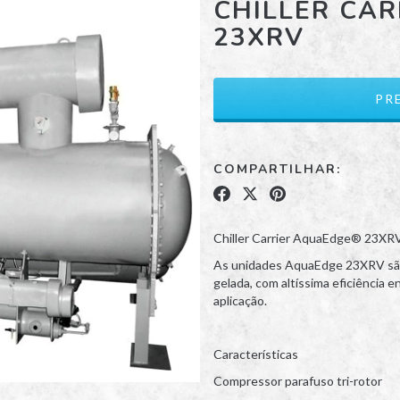
CHILLER CA
23XRV
COMPARTILHAR:
Chiller Carrier AquaEdge® 23XR
As unidades AquaEdge 23XRV são
gelada, com altíssima eficiência e
aplicação.
Características
Compressor parafuso tri-rotor