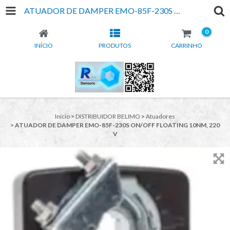
ATUADOR DE DAMPER EMO-85F-230S ON/OFF FLOATING 10NM, 220 V
0
INÍCIO
PRODUTOS
CARRINHO
Início
>
DISTRIBUIDOR BELIMO
>
Atuadores
>
ATUADOR DE DAMPER EMO-85F-230S ON/OFF FLOATING 10NM, 220
V