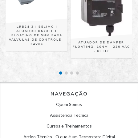
LRB24-3 | BELIMO |
ATUADOR ON/OFF E
FLOATING DE 5NM PARA
-
VÁLVULAS DE CONTROLE -
ATUADOR DE DAMPER
24VAC
FLOATING, 10NM - 220 VAC
- 60 HZ
NAVEGAÇÃO
Quem Somos
Assistência Técnica
Cursos e Treinamentos
Artigo Técnico - O que é um Termostato Digital