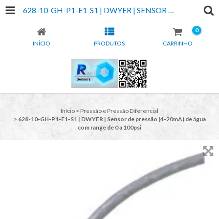
628-10-GH-P1-E1-S1 | DWYER | SENSOR DE PRESSÃO (4-20MA) DE ÁGUA COM RANGE DE 0 A 100PSI
0
INÍCIO
PRODUTOS
CARRINHO
Início
>
Pressão e Pressão Diferencial
>
628-10-GH-P1-E1-S1 | DWYER | Sensor de pressão (4-20mA) de água
com range de 0 a 100psi